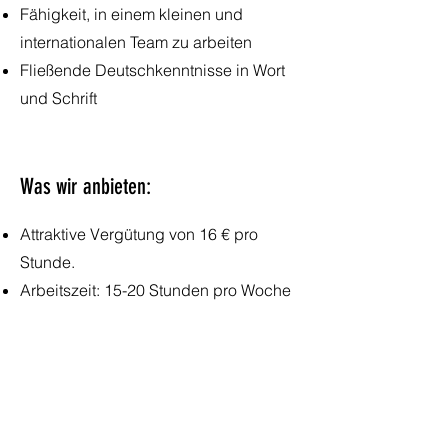
Fähigkeit, in einem kleinen und
internationalen Team zu arbeiten
Fließende Deutschkenntnisse in Wort
und Schrift
Was wir anbieten:
Attraktive Vergütung von 16 € pro
Stunde.
Arbeitszeit: 15-20 Stunden pro Woche
während des Semesters. In den
Semesterferien sind bis zu 35 Stunden
pro Woche möglich.
Lerne von Experten, bringe eigene
Ideen ein und setze sie in die Tat um