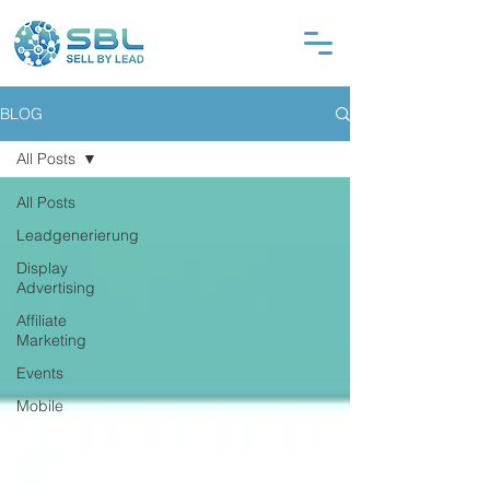
BLOG
All Posts
All Posts
Leadgenerierung
Display
Advertising
Affiliate
Marketing
Events
Mobile